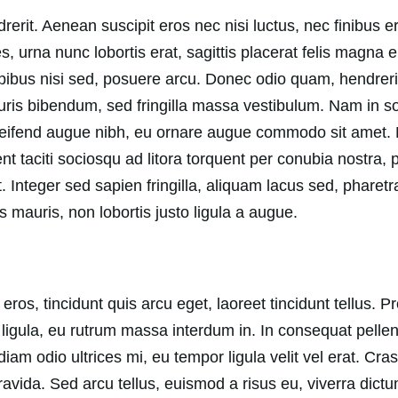
erit. Aenean suscipit eros nec nisi luctus, nec finibus eros
, urna nunc lobortis erat, sagittis placerat felis magna e
pibus nisi sed, posuere arcu. Donec odio quam, hendrerit 
uris bibendum, sed fringilla massa vestibulum. Nam in sol
eifend augue nibh, eu ornare augue commodo sit amet. M
ent taciti sociosqu ad litora torquent per conubia nostr
 Integer sed sapien fringilla, aliquam lacus sed, pharetra
lis mauris, non lobortis justo ligula a augue.
os, tincidunt quis arcu eget, laoreet tincidunt tellus. Pro
ligula, eu rutrum massa interdum in. In consequat pellen
, diam odio ultrices mi, eu tempor ligula velit vel erat. 
avida. Sed arcu tellus, euismod a risus eu, viverra dict