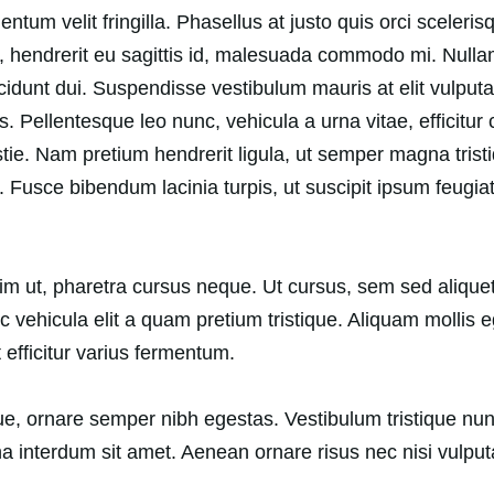
mentum velit fringilla. Phasellus at justo quis orci sceler
 hendrerit eu sagittis id, malesuada commodo mi. Nullam a
tincidunt dui. Suspendisse vestibulum mauris at elit vulputa
lus. Pellentesque leo nunc, vehicula a urna vitae, efficitu
estie. Nam pretium hendrerit ligula, ut semper magna trist
 Fusce bibendum lacinia turpis, ut suscipit ipsum feugiat 
m ut, pharetra cursus neque. Ut cursus, sem sed aliquet 
c vehicula elit a quam pretium tristique. Aliquam mollis
efficitur varius fermentum.
sque, ornare semper nibh egestas. Vestibulum tristique n
interdum sit amet. Aenean ornare risus nec nisi vulputat